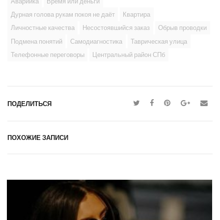
Аварийка
Время или деньги
Дурная голова рукам покоя не даёт
Квартира
Личностные качества
Несостоявшийся заказ
Обрыв проводки
Подмена понятий
Самодиагностика
Таврическая улица
Телефонные переговоры
Центральный район СПб
ПОДЕЛИТЬСЯ
ПОХОЖИЕ ЗАПИСИ