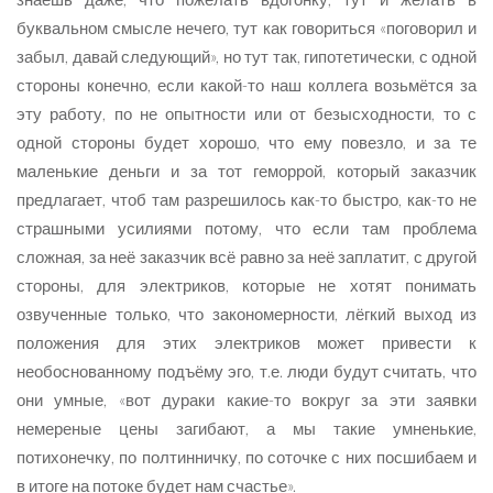
буквальном смысле нечего, тут как говориться «поговорил и
забыл, давай следующий», но тут так, гипотетически, с одной
стороны конечно, если какой-то наш коллега возьмётся за
эту работу, по не опытности или от безысходности, то с
одной стороны будет хорошо, что ему повезло, и за те
маленькие деньги и за тот геморрой, который заказчик
предлагает, чтоб там разрешилось как-то быстро, как-то не
страшными усилиями потому, что если там проблема
сложная, за неё заказчик всё равно за неё заплатит, с другой
стороны, для электриков, которые не хотят понимать
озвученные только, что закономерности, лёгкий выход из
положения для этих электриков может привести к
необоснованному подъёму эго, т.е. люди будут считать, что
они умные, «вот дураки какие-то вокруг за эти заявки
немереные цены загибают, а мы такие умненькие,
потихонечку, по полтинничку, по соточке с них посшибаем и
в итоге на потоке будет нам счастье».