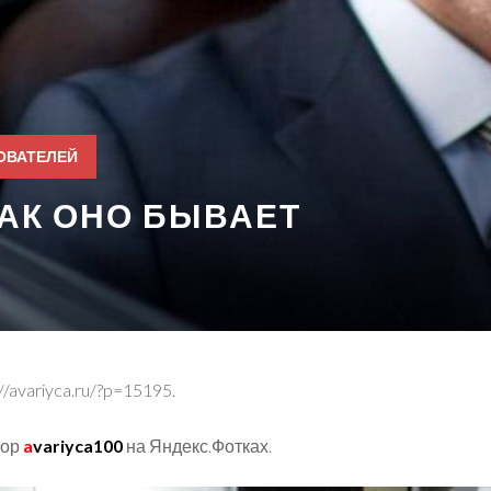
ОВАТЕЛЕЙ
КАК ОНО БЫВАЕТ
//avariyca.ru/?p=15195.
тор
a
variyca100
на Яндекс.Фотках.