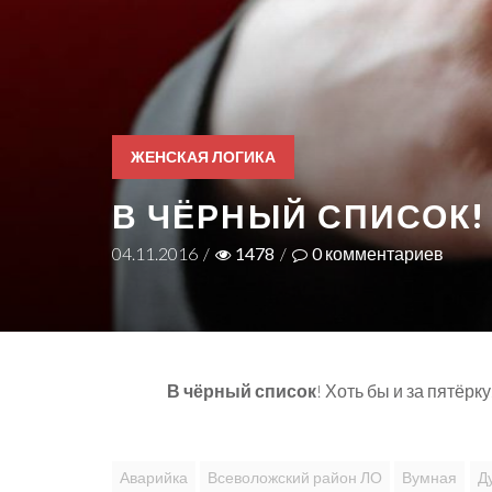
ЖЕНСКАЯ ЛОГИКА
В ЧЁРНЫЙ СПИСОК!
04.11.2016
/
1478
/
0
комментариев
В чёрный список
! Хоть бы и за пятёр
Аварийка
Всеволожский район ЛО
Вумная
Д