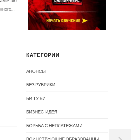
 замечаю
к. Доброс
нного…
до уважат
НЕРАБОТАЮЩИЙ
ПЕНСИОНЕР
ЧИТАТЬ 
06.03.2021
0
комментариев
ЧИТАТЬ ДАЛЕЕ
КАТЕГОРИИ
АНОНСЫ
БЕЗ РУБРИКИ
БИ ТУ БИ
БИЗНЕС-ИДЕЯ
БОРЬБА С НЕПЛАТЕЖАМИ
ВОИНСТВУЮЩИЕ ОБРАЗОВАНЦЫ