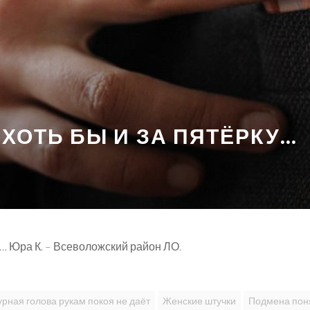
 ХОТЬ БЫ И ЗА ПЯТЁРКУ…
ку… Юра К. – Всеволожский район ЛО.
урная голова рукам покоя не даёт
Женские штучки
Подмена пон