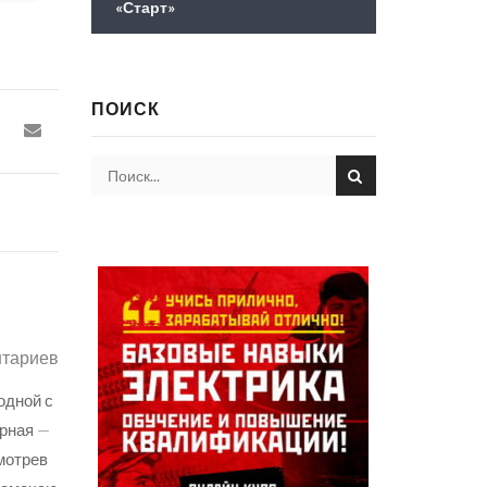
«Старт»
ПОИСК
ПОДОЙТ
тариев
15.02.
 одной с
Диспетчер
рная —
тал — сбро
мотрев
жет, мол, 