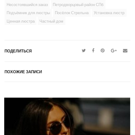
Несостоявшийся заказ
Петродворцовый район СПб
Подъёмник для люстры
Посёлок Стрельна
Установка люстр
Ценная люстра
Частный дом
ПОДЕЛИТЬСЯ
ПОХОЖИЕ ЗАПИСИ