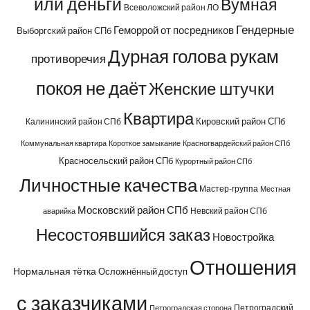
или деньги
Вумная
Всеволожский район ЛО
Гендерные
Геморрой от посредников
Выборгский район СПб
Дурная голова рукам
противоречия
покоя не даёт
Женские штучки
Квартира
Кировский район СПб
Калининский район СПб
Коммунальная квартира
Короткое замыкание
Красногвардейский район СПб
Красносельский район СПб
Курортный район СПб
Личностные качества
Мастер-группа
Местная
Московский район СПб
Невский район СПб
аварийка
Несостоявшийся заказ
Новостройка
Отношения
Нормальная тётка
Осложнённый доступ
с заказчиками
Петроградский
Петроградская сторона