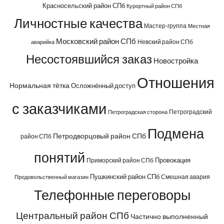
Красносельский район СПб
Курортный район СПб
Личностные качества
Мастер-группа
Местная
Московский район СПб
Невский район СПб
аварийка
Несостоявшийся заказ
Новостройка
Отношения
Нормальная тётка
Осложнённый доступ
с заказчиками
Петроградский
Петроградская сторона
Подмена
Петродворцовый район СПб
район СПб
понятий
Провокация
Приморский район СПб
Пушкинский район СПб
Смешная авария
Продовольственный магазин
Телефонные переговоры
Центральный район СПб
Частично выполненный