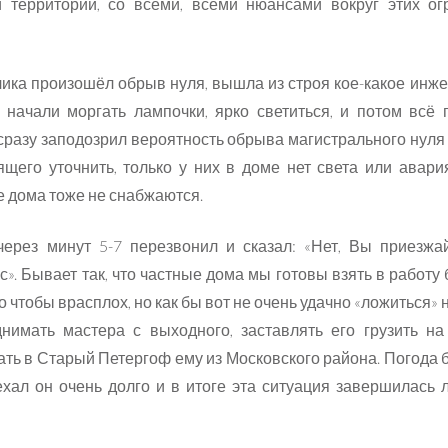
 территории, со всеми, всеми нюансами вокруг этих о
азчика произошёл обрыв нуля, вышла из строя кое-какое инж
 начали моргать лампочки, ярко светиться, и потом всё 
сразу заподозрил вероятность обрыва магистрального нуля (т
щего уточнить, только у них в доме нет света или авари
е дома тоже не снабжаются.
через минут 5-7 перезвонил и сказал: «Нет, Вы приезжай
с». Бывает так, что частные дома мы готовы взять в работу 
то чтобы врасплох, но как бы вот не очень удачно «ложиться»
нимать мастера с выходного, заставлять его грузить н
ать в Старый Петергоф ему из Московского района. Погода 
ехал он очень долго и в итоге эта ситуация завершилась