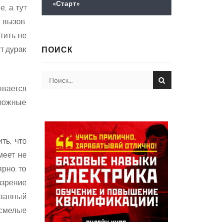
«Старт»
, а тут
 вызов.
тить не
т дурак
ПОИСК
ывается
 ложные
ть, что
меет не
рно, то
ззрение
ованный
 смелые