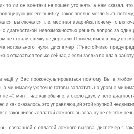
к то ли он всё-таки не пошёл уточнять, а нам сказал, что
провоцирующие его ошибку. Такое вполне могло быть потому, 
чался, выключался т. е. местная аварийка почему-то включа
 с диагностикой, невозможностью решить вопрос за один 
ам не стояли, свечку не держали. Причём, имея в виду возм
агистрального нуля, диспетчер ???настойчиво предупред
но отказаться только сейчас, а если заявка пошла в работу, 
бы ещё у Вас проконсультироваться поэтому Вы в любом
, а минималку уж точно готовы заплатить на уровне миним
и не 40 мин – час как обычно, а около двух, у него диагност
тел и как оказалось, это управляющий этой крупной недвижи
 всё закончилось оплатой ложного вызова, ну не об этом реч
ы, связанной с оплатой ложного вызова, диспетчер с зак