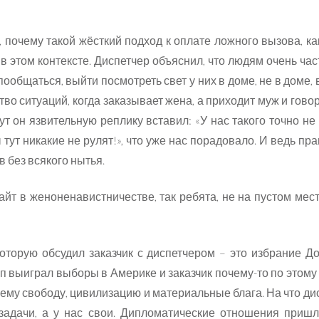
, почему такой жёсткий подход к оплате ложного вызова, ка
в этом контексте. Диспетчер объяснил, что людям очень час
ообщаться, выйти посмотреть свет у них в доме, не в доме, 
во ситуаций, когда заказывает жена, а приходит муж и говор
ут он язвительную реплику вставил: «У нас такого точно не 
 тут никакие не рулят!», что уже нас порадовало. И ведь пра
в без всякого нытья.
айт в женоненавистничестве, так ребята, не на пустом мест
оторую обсудил заказчик с диспетчером – это избрание Д
мп выиграл выборы в Америке и заказчик почему-то по этому
 ему свободу, цивилизацию и материальные блага. На что ди
 задачи, а у нас свои. Дипломатические отношения приш