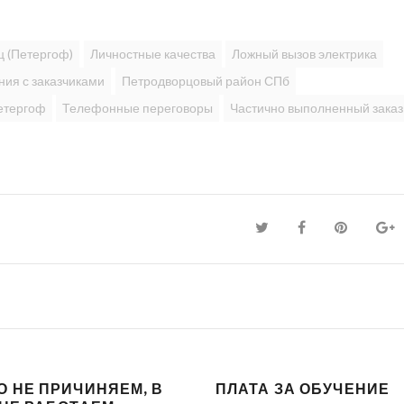
ц (Петергоф)
Личностные качества
Ложный вызов электрика
ия с заказчиками
Петродворцовый район СПб
етергоф
Телефонные переговоры
Частично выполненный заказ
О НЕ ПРИЧИНЯЕМ, В
ПЛАТА ЗА ОБУЧЕНИЕ