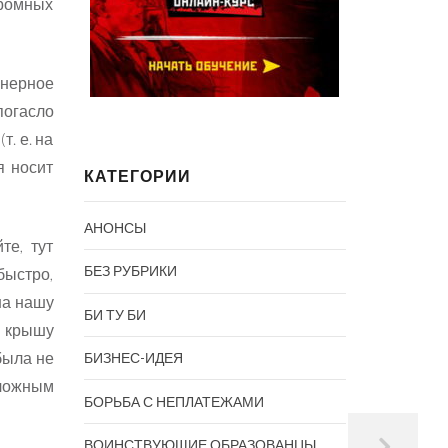
громных
енерное
погасло
. е. на
я носит
КАТЕГОРИИ
АНОНСЫ
те, тут
БЕЗ РУБРИКИ
быстро,
 на нашу
БИ ТУ БИ
а крышу
была не
БИЗНЕС-ИДЕЯ
 ложным
БОРЬБА С НЕПЛАТЕЖАМИ
ВОИНСТВУЮЩИЕ ОБРАЗОВАНЦЫ