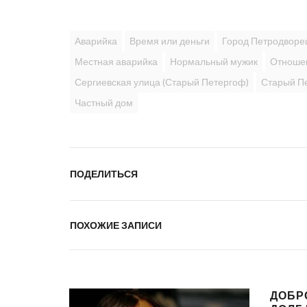
Аварийка
Время или деньги
Город Петродворе
Местная аварийка
Нормальный мужик
Отношен
Сергиевская улица (Старый Петергоф)
Старый П
Частный дом
ПОДЕЛИТЬСЯ
ПОХОЖИЕ ЗАПИСИ
ДОБР