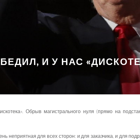
БЕДИЛ, И У НАС «ДИСКОТ
дискотека». Обрыв магистрального нуля (прямо на подста
нь неприятная для всех сторон: и для заказчика, и для подр