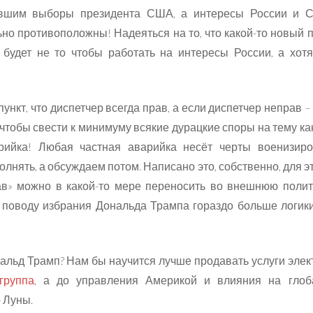
равшим выборы президента США, а интересы России и 
но противоположны! Надеяться на то, что какой-то новый п
 будет не то чтобы работать на интересы России, а хот
ункт, что диспетчер всегда прав, а если диспетчер неправ –
, чтобы свести к минимуму всякие дурацкие споры на тему ка
рийка! Любая частная аварийка несёт черты военизир
олнять, а обсуждаем потом. Написано это, собственно, для э
рав» можно в какой-то мере переносить во внешнюю полит
 поводу избрания Дональда Трампа гораздо больше логики
ональд Трамп? Нам бы научится лучше продавать услуги элект
группа
, а до управления Америкой и влияния на глоб
 Луны.