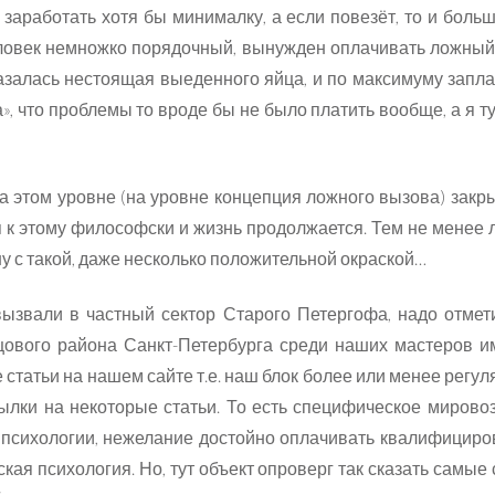
заработать хотя бы минималку, а если повезёт, то и больше
 человек немножко порядочный, вынужден оплачивать ложный
казалась нестоящая выеденного яйца, и по максимуму запла
», что проблемы то вроде бы не было платить вообще, а я ту
а этом уровне (на уровне концепция ложного вызова) закр
ся к этому философски и жизнь продолжается. Тем не менее
ну с такой, даже несколько положительной окраской…
ызвали в частный сектор Старого Петергофа, надо отмети
цового района Санкт-Петербурга среди наших мастеров и
татьи на нашем сайте т.е. наш блок более или менее регуля
ылки на некоторые статьи. То есть специфическое мирово
й психологии, нежелание достойно оплачивать квалифицир
ская психология. Но, тут объект опроверг так сказать самые