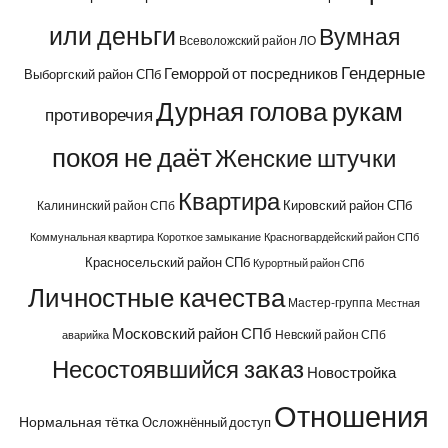
или деньги
Вумная
Всеволожский район ЛО
Гендерные
Геморрой от посредников
Выборгский район СПб
Дурная голова рукам
противоречия
покоя не даёт
Женские штучки
Квартира
Кировский район СПб
Калининский район СПб
Коммунальная квартира
Короткое замыкание
Красногвардейский район СПб
Красносельский район СПб
Курортный район СПб
Личностные качества
Мастер-группа
Местная
Московский район СПб
Невский район СПб
аварийка
Несостоявшийся заказ
Новостройка
Отношения
Нормальная тётка
Осложнённый доступ