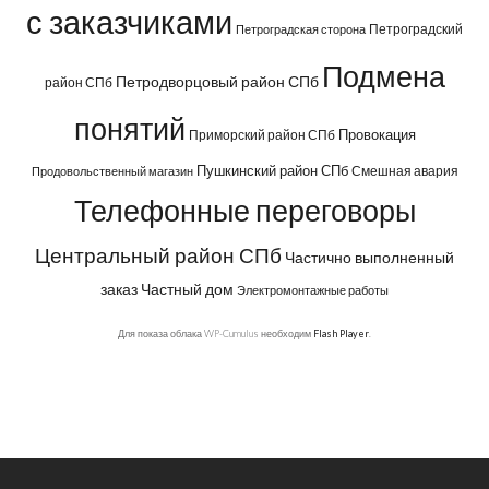
с заказчиками
Петроградский
Петроградская сторона
Подмена
Петродворцовый район СПб
район СПб
понятий
Провокация
Приморский район СПб
Пушкинский район СПб
Смешная авария
Продовольственный магазин
Телефонные переговоры
Центральный район СПб
Частично выполненный
заказ
Частный дом
Электромонтажные работы
Для показа облака WP-Cumulus необходим
Flash Player
.