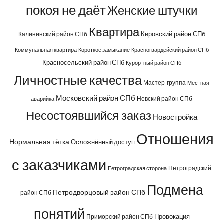
покоя не даёт
Женские штучки
Квартира
Кировский район СПб
Калининский район СПб
Коммунальная квартира
Короткое замыкание
Красногвардейский район СПб
Красносельский район СПб
Курортный район СПб
Личностные качества
Мастер-группа
Местная
Московский район СПб
Невский район СПб
аварийка
Несостоявшийся заказ
Новостройка
Отношения
Нормальная тётка
Осложнённый доступ
с заказчиками
Петроградский
Петроградская сторона
Подмена
Петродворцовый район СПб
район СПб
понятий
Провокация
Приморский район СПб