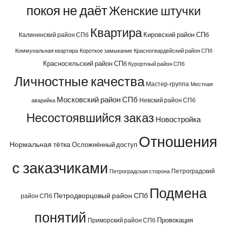
покоя не даёт
Женские штучки
Квартира
Кировский район СПб
Калининский район СПб
Коммунальная квартира
Короткое замыкание
Красногвардейский район СПб
Красносельский район СПб
Курортный район СПб
Личностные качества
Мастер-группа
Местная
Московский район СПб
Невский район СПб
аварийка
Несостоявшийся заказ
Новостройка
Отношения
Нормальная тётка
Осложнённый доступ
с заказчиками
Петроградский
Петроградская сторона
Подмена
Петродворцовый район СПб
район СПб
понятий
Провокация
Приморский район СПб