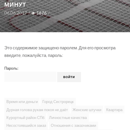
МИНУТ
06.06.2017
/
1676
/
Это содержимое защищено паролем. Для его просмотра
введите, пожалуйста, пароль:
Пароль:
Время или деньги
Город Сестрорецк
Дурная голова рукам покоя не даёт
Женские штучки
Квартира
Курортный район СПб
Личностные качества
Несостоявшийся заказ
Отношения с заказчиками