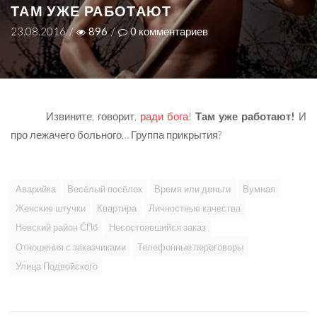
ТАМ УЖЕ РАБОТАЮТ
23.08.2016
/
896
/
0
комментариев
Извините, говорит,
ради бога
!
Там уже работают!
И
про лежачего больного… Группа прикрытия?
Аварийка
Весёлый посёлок
Время или деньги
Вумная
Женские штучки
Квартира
Личностные качества
Невский район СПб
Несостоявшийся заказ
Отношения с заказчиками
Телефонные переговоры
Улица Подвойского