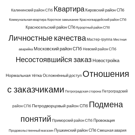
Квартира
Кировский район СПб
Калининский район СПб
Коммунальная квартира
Короткое замыкание
Красногвардейский район СПб
Красносельский район СПб
Курортный район СПб
Личностные качества
Мастер-группа
Местная
Московский район СПб
Невский район СПб
аварийка
Несостоявшийся заказ
Новостройка
Отношения
Нормальная тётка
Осложнённый доступ
с заказчиками
Петроградский
Петроградская сторона
Подмена
Петродворцовый район СПб
район СПб
понятий
Провокация
Приморский район СПб
Пушкинский район СПб
Смешная авария
Продовольственный магазин