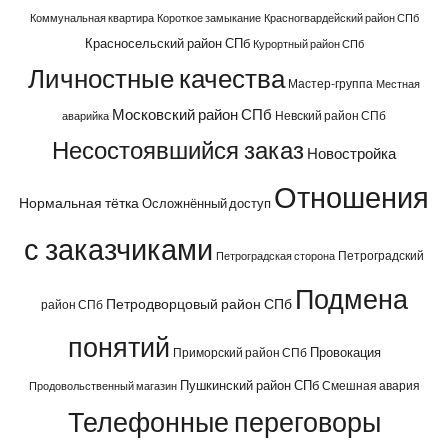
Коммунальная квартира
Короткое замыкание
Красногвардейский район СПб
Красносельский район СПб
Курортный район СПб
Личностные качества
Мастер-группа
Местная
Московский район СПб
Невский район СПб
аварийка
Несостоявшийся заказ
Новостройка
Отношения
Нормальная тётка
Осложнённый доступ
с заказчиками
Петроградский
Петроградская сторона
Подмена
Петродворцовый район СПб
район СПб
понятий
Провокация
Приморский район СПб
Пушкинский район СПб
Смешная авария
Продовольственный магазин
Телефонные переговоры