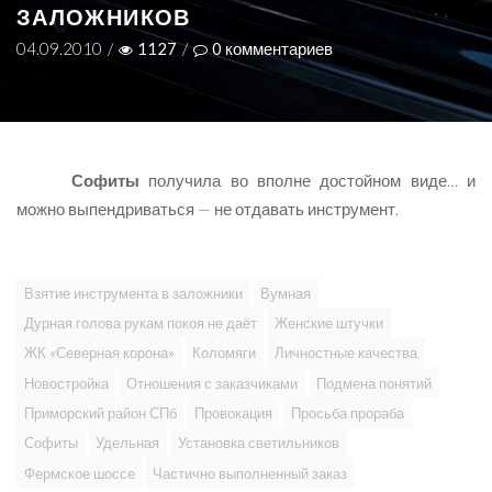
ЗАЛОЖНИКОВ
04.09.2010
/
1127
/
0
комментариев
Софиты
получила во вполне достойном виде… и
можно выпендриваться — не отдавать инструмент.
Взятие инструмента в заложники
Вумная
Дурная голова рукам покоя не даёт
Женские штучки
ЖК «Северная корона»
Коломяги
Личностные качества
Новостройка
Отношения с заказчиками
Подмена понятий
Приморский район СПб
Провокация
Просьба прораба
Софиты
Удельная
Установка светильников
Фермское шоссе
Частично выполненный заказ