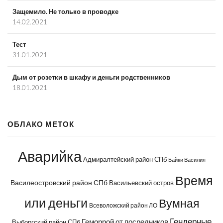
Защемило. Не только в проводке
14.02.2021
Тест
31.01.2021
Дым от розетки в шкафу и деньги родственников
18.01.2021
ОБЛАКО МЕТОК
Аварийка
Адмиралтейский район СПб
Байки Василия
Время
Василеостровский район СПб
Васильевский остров
или деньги
Вумная
Всеволожский район ЛО
Гендерные
Геморрой от посредников
Выборгский район СПб