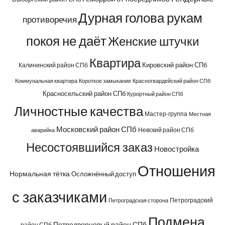
Дурная голова рукам
противоречия
покоя не даёт
Женские штучки
Квартира
Кировский район СПб
Калининский район СПб
Коммунальная квартира
Короткое замыкание
Красногвардейский район СПб
Красносельский район СПб
Курортный район СПб
Личностные качества
Мастер-группа
Местная
Московский район СПб
Невский район СПб
аварийка
Несостоявшийся заказ
Новостройка
Отношения
Нормальная тётка
Осложнённый доступ
с заказчиками
Петроградский
Петроградская сторона
Подмена
Петродворцовый район СПб
район СПб