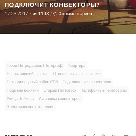
ПОДКЛЮЧИТ КОНВЕКТОРЫ?
17.09.2017
/
1143
/
0
комментариев
Город Петродворец (Петергоф)
Квартира
Несостоявшийся заказ
Отношения с заказчиками
Петродворцовый район СПб
Подключение конвекторов
Подмена понятий
Старый Петергоф
Телефонные переговоры
Улица Войкова
Установка конвекторов
Электрическое отопление