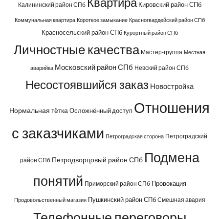
Квартира
Кировский район СПб
Калининский район СПб
Коммунальная квартира
Короткое замыкание
Красногвардейский район СПб
Красносельский район СПб
Курортный район СПб
Личностные качества
Мастер-группа
Местная
Московский район СПб
Невский район СПб
аварийка
Несостоявшийся заказ
Новостройка
Отношения
Нормальная тётка
Осложнённый доступ
с заказчиками
Петроградский
Петроградская сторона
Подмена
Петродворцовый район СПб
район СПб
понятий
Провокация
Приморский район СПб
Пушкинский район СПб
Смешная авария
Продовольственный магазин
Телефонные переговоры