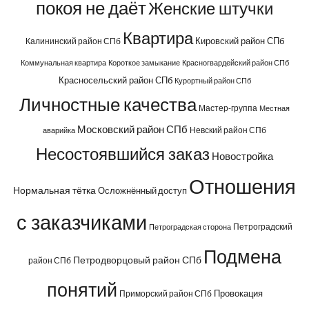
покоя не даёт
Женские штучки
Квартира
Кировский район СПб
Калининский район СПб
Коммунальная квартира
Короткое замыкание
Красногвардейский район СПб
Красносельский район СПб
Курортный район СПб
Личностные качества
Мастер-группа
Местная
Московский район СПб
Невский район СПб
аварийка
Несостоявшийся заказ
Новостройка
Отношения
Нормальная тётка
Осложнённый доступ
с заказчиками
Петроградский
Петроградская сторона
Подмена
Петродворцовый район СПб
район СПб
понятий
Провокация
Приморский район СПб