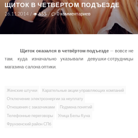
ЩИТОК В ЧЕТВЁРТОМ ПОДЪЕЗДЕ
26.11.2014
/
655
/
0
комментариев
Щиток оказался в четвёртом подъезде
— вовсе не
там, куда изначально указывали девушки-сотрудницы
магазина-салона оптики.
Женские штучки
Карательные акции управляющих компаний
Отключение электроэнергии за неуплату
Отношения с заказчиками
Подмена понятий
Телефонные переговоры
Улица Белы Куна
Фрунзенский район СПб