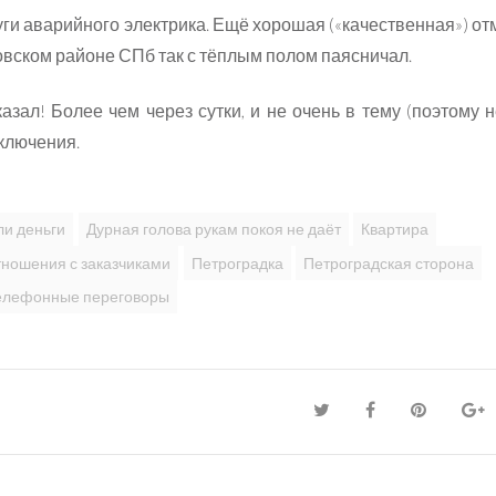
уги аварийного электрика. Ещё хорошая («качественная») от
овском районе СПб так с тёплым полом паясничал.
азал! Более чем через сутки, и не очень в тему (поэтому н
сключения.
ли деньги
Дурная голова рукам покоя не даёт
Квартира
ношения с заказчиками
Петроградка
Петроградская сторона
елефонные переговоры