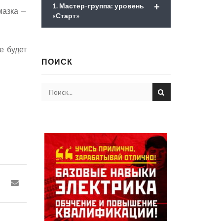
+
1. Мастер-группа: уровень
мазка —
«Старт»
е будет
ПОИСК