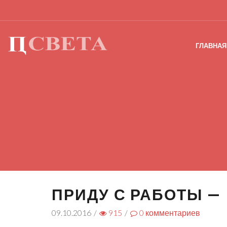
ГЛАВНАЯ
ПРИДУ С РАБОТЫ —
09.10.2016
/
915
/
0
комментариев