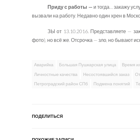
Приду с работы —
и тогда… закажу усл
вызвали на работу. Недавно один хрен в Моск
ЗЫ от 13.10.2016. Представляете — зак
фото), но всё же. Отсрочка — зло, но бывают и
Аварийка
Большая Пушкарская улица
Время и
Личностные качества
Несостоявшийся заказ
От
Петроградский район СПб
Подмена понятий
Т
ПОДЕЛИТЬСЯ
ПОХОЖИЕ ЗАПИСИ