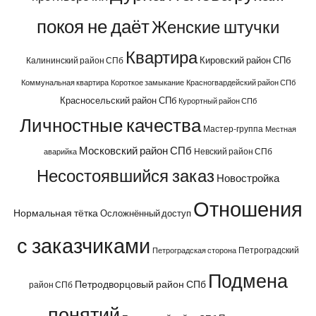
покоя не даёт
Женские штучки
Квартира
Кировский район СПб
Калининский район СПб
Коммунальная квартира
Короткое замыкание
Красногвардейский район СПб
Красносельский район СПб
Курортный район СПб
Личностные качества
Мастер-группа
Местная
Московский район СПб
Невский район СПб
аварийка
Несостоявшийся заказ
Новостройка
Отношения
Нормальная тётка
Осложнённый доступ
с заказчиками
Петроградский
Петроградская сторона
Подмена
Петродворцовый район СПб
район СПб
понятий