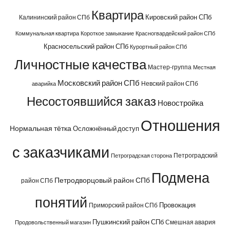
Квартира
Кировский район СПб
Калининский район СПб
Коммунальная квартира
Короткое замыкание
Красногвардейский район СПб
Красносельский район СПб
Курортный район СПб
Личностные качества
Мастер-группа
Местная
Московский район СПб
Невский район СПб
аварийка
Несостоявшийся заказ
Новостройка
Отношения
Нормальная тётка
Осложнённый доступ
с заказчиками
Петроградский
Петроградская сторона
Подмена
Петродворцовый район СПб
район СПб
понятий
Провокация
Приморский район СПб
Пушкинский район СПб
Смешная авария
Продовольственный магазин