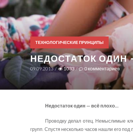
ТЕХНОЛОГИЧЕСКИЕ ПРИНЦИПЫ
НЕДОСТАТОК ОДИН 
09.09.2013
/
1033
/
0
комментариев
Недостаток один — всё плохо…
Проводку делал отец. Немыслимые кл
групп. Спустя несколько часов нашли его под 