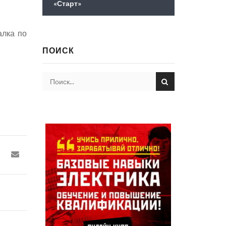
«Старт»
алка по
ПОИСК