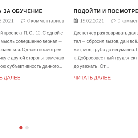
А ЗА ОБУЧЕНИЕ
ПОДОЙТИ И ПОСМОТР
5.2021
0
комментариев
15.02.2021
0
коммен
 проспект П. С., 10. С одной с
Диспетчер разговаривать дал
, мысль совершенно верная —
тал — сбросил вызов, да и всё.
опаешься. Однако посмотрев
жет, мол, грубо да негуманно. 
ику с другой стороны, замечаю
к. Добросовестный труд элект
юю субъективность данного…
до уважать! От…
Ь ДАЛЕЕ
ЧИТАТЬ ДАЛЕЕ