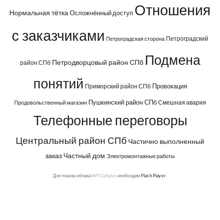
Отношения
Нормальная тётка
Осложнённый доступ
с заказчиками
Петроградский
Петроградская сторона
Подмена
Петродворцовый район СПб
район СПб
понятий
Провокация
Приморский район СПб
Пушкинский район СПб
Смешная авария
Продовольственный магазин
Телефонные переговоры
Центральный район СПб
Частично выполненный
заказ
Частный дом
Электромонтажные работы
Для показа облака WP-Cumulus необходим
Flash Player
.