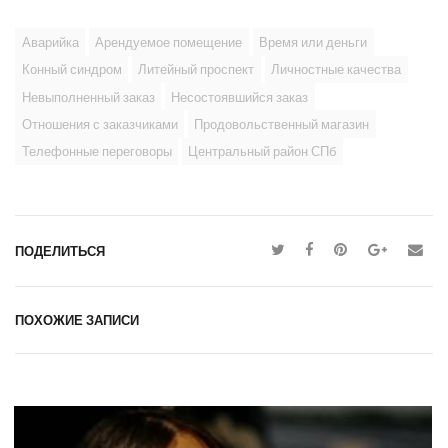
Аварийка
Арендуемое помещение
Время или деньги
Конный синдром
Литейный проспект
Личностные качества
Невыполненный заказ
Несостоявшийся заказ
Отношения с заказчиками
Продовольственный магазин
Телефонные переговоры
Центральный район СПб
ПОДЕЛИТЬСЯ
ПОХОЖИЕ ЗАПИСИ