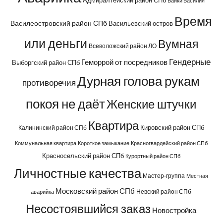
Байки Василия
Время
Василеостровский район СПб
Васильевский остров
или деньги
Вумная
Всеволожский район ЛО
Гендерные
Геморрой от посредников
Выборгский район СПб
Дурная голова рукам
противоречия
покоя не даёт
Женские штучки
Квартира
Кировский район СПб
Калининский район СПб
Коммунальная квартира
Короткое замыкание
Красногвардейский район СПб
Красносельский район СПб
Курортный район СПб
Личностные качества
Мастер-группа
Местная
Московский район СПб
Невский район СПб
аварийка
Несостоявшийся заказ
Новостройка