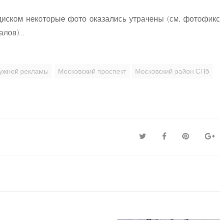
диском некоторые фото оказались утрачены (см. фотофик
алов)…
ужной рекламы
Московский проспект
Московский район СПб