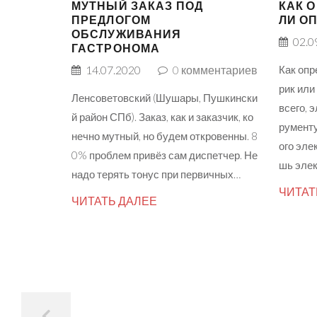
МУТНЫЙ ЗАКАЗ ПОД
КАК 
ПРЕДЛОГОМ
ЛИ О
ОБСЛУЖИВАНИЯ
02.0
ГАСТРОНОМА
14.07.2020
0
комментариев
Как опр
рик или
Ленсоветовский (Шушары, Пушкински
всего, 
й район СПб). Заказ, как и заказчик, ко
рументу
нечно мутный, но будем откровенны. 8
ого эле
0% проблем привёз сам диспетчер. Не
шь эле
надо терять тонус при первичных…
ЧИТАТ
ЧИТАТЬ ДАЛЕЕ