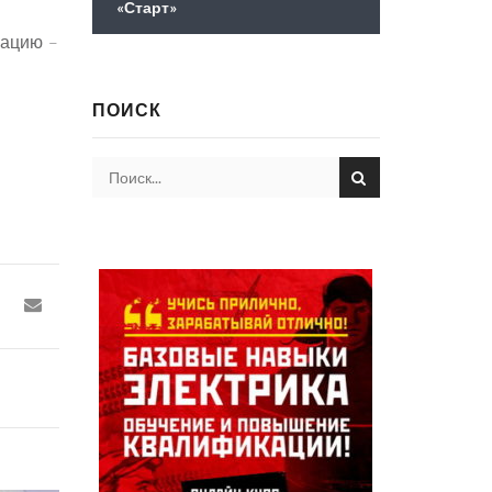
«Старт»
сацию –
ПОИСК