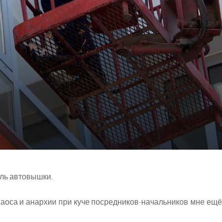
ель автовышки.
хаоса и анархии при куче посредников-начальников мне ещё