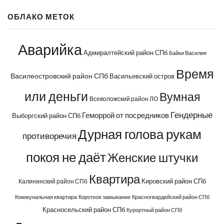
ОБЛАКО МЕТОК
Аварийка
Адмиралтейский район СПб
Байки Василия
Время
Василеостровский район СПб
Васильевский остров
или деньги
Вумная
Всеволожский район ЛО
Гендерные
Геморрой от посредников
Выборгский район СПб
Дурная голова рукам
противоречия
покоя не даёт
Женские штучки
Квартира
Кировский район СПб
Калининский район СПб
Коммунальная квартира
Короткое замыкание
Красногвардейский район СПб
Красносельский район СПб
Курортный район СПб