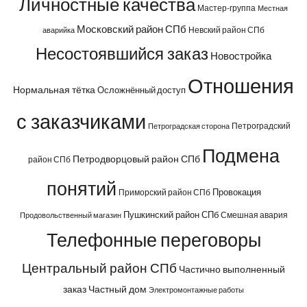
Личностные качества
Мастер-группа
Местная
Московский район СПб
Невский район СПб
аварийка
Несостоявшийся заказ
Новостройка
Отношения
Нормальная тётка
Осложнённый доступ
с заказчиками
Петроградский
Петроградская сторона
Подмена
Петродворцовый район СПб
район СПб
понятий
Провокация
Приморский район СПб
Пушкинский район СПб
Смешная авария
Продовольственный магазин
Телефонные переговоры
Центральный район СПб
Частично выполненный
заказ
Частный дом
Электромонтажные работы