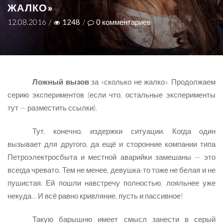
ЖАЛКО»
12.08.2016
/
1248
/
0
комментариев
Ложный вызов
за «сколько не жалко». Продолжаем
серию экспериментов (если что, остальные эксперименты
тут — разместить ссылки).
Тут, конечно, издержки ситуации. Когда один
вызывает для другого, да ещё и сторонние компании типа
Петроэлектросбыта и местной аварийки замешаны — это
всегда чревато. Тем не менее, девушка-то тоже не белая и не
пушистая. Ей пошли навстречу полностью, лояльнее уже
некуда… И всё равно кривляние, пусть и пассивное!
Такую барышню имеет смысл занести в серый