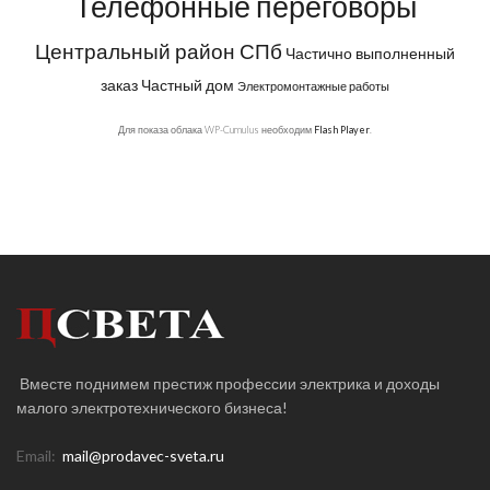
Телефонные переговоры
Центральный район СПб
Частично выполненный
заказ
Частный дом
Электромонтажные работы
Для показа облака WP-Cumulus необходим
Flash Player
.
Вместе поднимем престиж профессии электрика и доходы
малого электротехнического бизнеса!
Email:
mail@prodavec-sveta.ru