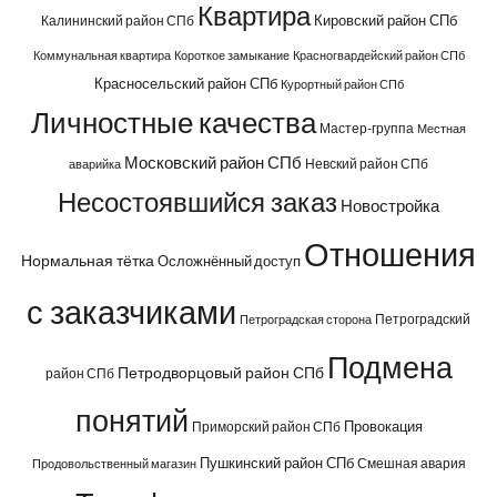
Квартира
Кировский район СПб
Калининский район СПб
Коммунальная квартира
Короткое замыкание
Красногвардейский район СПб
Красносельский район СПб
Курортный район СПб
Личностные качества
Мастер-группа
Местная
Московский район СПб
Невский район СПб
аварийка
Несостоявшийся заказ
Новостройка
Отношения
Нормальная тётка
Осложнённый доступ
с заказчиками
Петроградский
Петроградская сторона
Подмена
Петродворцовый район СПб
район СПб
понятий
Провокация
Приморский район СПб
Пушкинский район СПб
Смешная авария
Продовольственный магазин