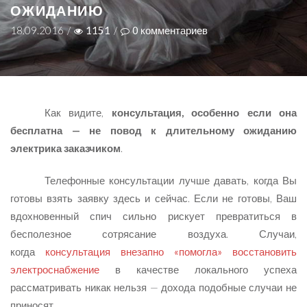
ОЖИДАНИЮ
18.09.2016
/
1151
/
0
комментариев
Как видите,
консультация, особенно если она
бесплатна — не повод к длительному ожиданию
электрика заказчиком
.
Телефонные консультации лучше давать, когда Вы
готовы взять заявку здесь и сейчас. Если не готовы, Ваш
вдохновенный спич сильно рискует превратиться в
бесполезное сотрясание воздуха. Случаи,
когда
консультация внезапно «помогла» восстановить
электроснабжение
в качестве локального успеха
рассматривать никак нельзя — дохода подобные случаи не
приносят.