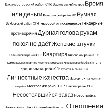
Время
Василеостровский район СПб
Васильевский остров
или деньги
Вумная
Всеволожский район ЛО
Гендерные
Геморрой от посредников
Выборгский район СПб
Дурная голова рукам
противоречия
покоя не даёт
Женские штучки
Квартира
Кировский район СПб
Калининский район СПб
Коммунальная квартира
Короткое замыкание
Красногвардейский район СПб
Красносельский район СПб
Курортный район СПб
Личностные качества
Мастер-группа
Местная
Московский район СПб
Невский район СПб
аварийка
Несостоявшийся заказ
Новостройка
Отношения
Нормальная тётка
Осложнённый доступ