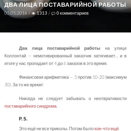
ДВА ЛИЦА ПОСТАВАРИЙНОЙ РАБОТЫ
05.05.2016
/
1313
/
0
комментариев
Два лица поставарийной работы
на улице
Коллонтай — немотивированный заказчик затягивает… и в
итоге у нас пропадает от 4 до 6 заказов в это время.
Финансовая арифметика — 5 против 10-20 (максимум
30). За то же время!
Никогда не следует забывать о неотвратимости
поставарийного синдрома
.
P. S.
Это ещё не все приколы. Потом было
кое-что ещё
.