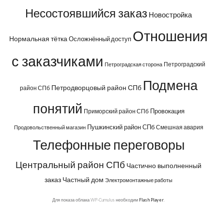
Несостоявшийся заказ
Новостройка
Отношения
Нормальная тётка
Осложнённый доступ
с заказчиками
Петроградский
Петроградская сторона
Подмена
Петродворцовый район СПб
район СПб
понятий
Провокация
Приморский район СПб
Пушкинский район СПб
Смешная авария
Продовольственный магазин
Телефонные переговоры
Центральный район СПб
Частично выполненный
заказ
Частный дом
Электромонтажные работы
Для показа облака WP-Cumulus необходим
Flash Player
.