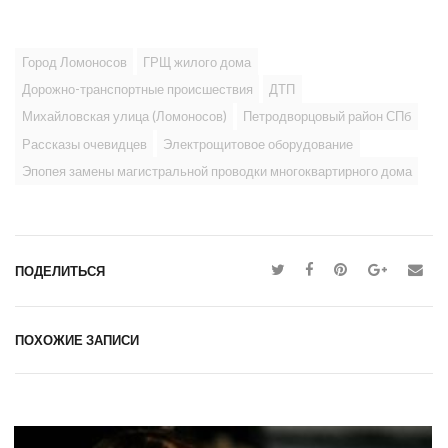
Город Ломоносов
ГРЩ жилого дома
Дорожно-транспортные происшествия
ДТП
Михайловская улица (Ломоносов)
Петродворцовый район СПб
Рассказы очевидцев
Электрощитовое оборудование
Эпопея замены магистральной проводки многоквартирного дома
ПОДЕЛИТЬСЯ
ПОХОЖИЕ ЗАПИСИ