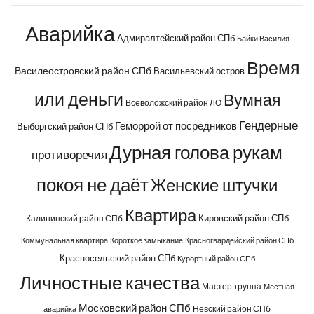
Аварийка
Адмиралтейский район СПб
Байки Василия
Время
Василеостровский район СПб
Васильевский остров
или деньги
Вумная
Всеволожский район ЛО
Гендерные
Геморрой от посредников
Выборгский район СПб
Дурная голова рукам
противоречия
покоя не даёт
Женские штучки
Квартира
Кировский район СПб
Калининский район СПб
Коммунальная квартира
Короткое замыкание
Красногвардейский район СПб
Красносельский район СПб
Курортный район СПб
Личностные качества
Мастер-группа
Местная
Московский район СПб
Невский район СПб
аварийка