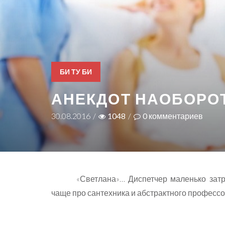
БИ ТУ БИ
АНЕКДОТ НАОБОРО
30.08.2016
/
1048
/
0
комментариев
«Светлана»… Диспетчер маленько зат
чаще про сантехника и абстрактного професс