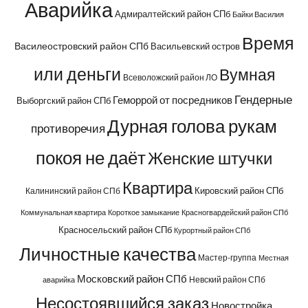
Аварийка
Адмиралтейский район СПб
Байки Василия
Время
Василеостровский район СПб
Васильевский остров
или деньги
Вумная
Всеволожский район ЛО
Гендерные
Геморрой от посредников
Выборгский район СПб
Дурная голова рукам
противоречия
покоя не даёт
Женские штучки
Квартира
Кировский район СПб
Калининский район СПб
Коммунальная квартира
Короткое замыкание
Красногвардейский район СПб
Красносельский район СПб
Курортный район СПб
Личностные качества
Мастер-группа
Местная
Московский район СПб
Невский район СПб
аварийка
Несостоявшийся заказ
Новостройка