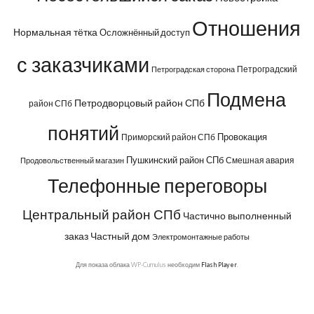
Отношения
Нормальная тётка
Осложнённый доступ
с заказчиками
Петроградский
Петроградская сторона
Подмена
Петродворцовый район СПб
район СПб
понятий
Провокация
Приморский район СПб
Пушкинский район СПб
Смешная авария
Продовольственный магазин
Телефонные переговоры
Центральный район СПб
Частично выполненный
заказ
Частный дом
Электромонтажные работы
Для показа облака WP-Cumulus необходим
Flash Player
.