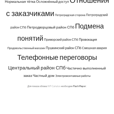
Нормальная тётка
Осложнённый доступ
с заказчиками
Петроградский
Петроградская сторона
Подмена
Петродворцовый район СПб
район СПб
понятий
Провокация
Приморский район СПб
Пушкинский район СПб
Смешная авария
Продовольственный магазин
Телефонные переговоры
Центральный район СПб
Частично выполненный
заказ
Частный дом
Электромонтажные работы
Для показа облака WP-Cumulus необходим
Flash Player
.