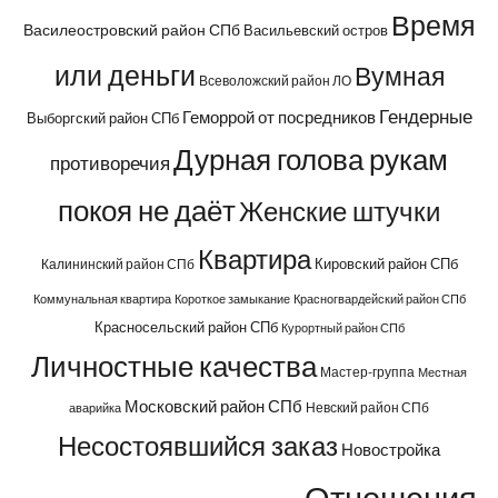
Время
Василеостровский район СПб
Васильевский остров
или деньги
Вумная
Всеволожский район ЛО
Гендерные
Геморрой от посредников
Выборгский район СПб
Дурная голова рукам
противоречия
покоя не даёт
Женские штучки
Квартира
Кировский район СПб
Калининский район СПб
Коммунальная квартира
Короткое замыкание
Красногвардейский район СПб
Красносельский район СПб
Курортный район СПб
Личностные качества
Мастер-группа
Местная
Московский район СПб
Невский район СПб
аварийка
Несостоявшийся заказ
Новостройка
Отношения