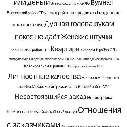
или деньги
Вумная
Всеволожский район ЛО
Гендерные
Геморрой от посредников
Выборгский район СПб
Дурная голова рукам
противоречия
покоя не даёт
Женские штучки
Квартира
Кировский район СПб
Калининский район СПб
Коммунальная квартира
Короткое замыкание
Красногвардейский район СПб
Красносельский район СПб
Курортный район СПб
Личностные качества
Мастер-группа
Местная
Московский район СПб
Невский район СПб
аварийка
Несостоявшийся заказ
Новостройка
Отношения
Нормальная тётка
Осложнённый доступ
с заказчиками
Петроградский
Петроградская сторона