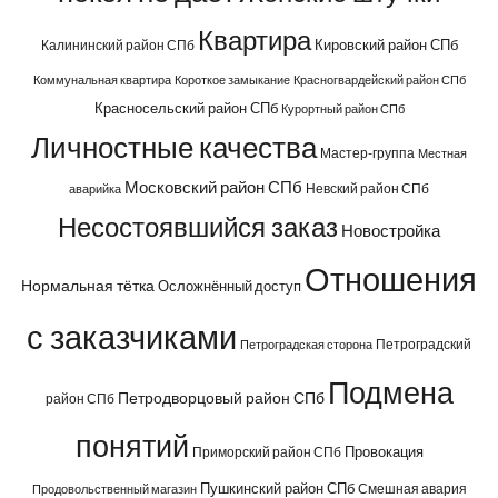
Квартира
Кировский район СПб
Калининский район СПб
Коммунальная квартира
Короткое замыкание
Красногвардейский район СПб
Красносельский район СПб
Курортный район СПб
Личностные качества
Мастер-группа
Местная
Московский район СПб
Невский район СПб
аварийка
Несостоявшийся заказ
Новостройка
Отношения
Нормальная тётка
Осложнённый доступ
с заказчиками
Петроградский
Петроградская сторона
Подмена
Петродворцовый район СПб
район СПб
понятий
Провокация
Приморский район СПб
Пушкинский район СПб
Смешная авария
Продовольственный магазин