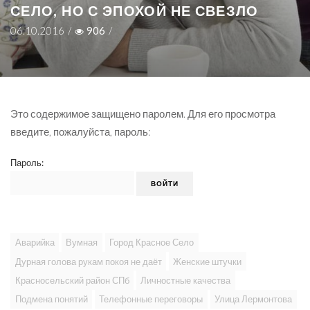
СЕЛО, НО С ЭПОХОЙ НЕ СВЕЗЛО
06.10.2016
/
906
/
Это содержимое защищено паролем. Для его просмотра
введите, пожалуйста, пароль:
Пароль:
Аварийка
Вумная
Город Красное Село
Дурная голова рукам покоя не даёт
Женские штучки
Красносельский район СПб
Личностные качества
Подмена понятий
Телефонные переговоры
Улица Лермонтова